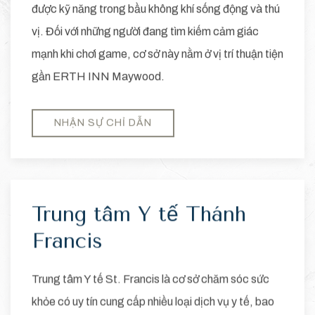
được kỹ năng trong bầu không khí sống động và thú
vị. Đối với những người đang tìm kiếm cảm giác
mạnh khi chơi game, cơ sở này nằm ở vị trí thuận tiện
gần ERTH INN Maywood.
NHẬN SỰ CHỈ DẪN
Trung tâm Y tế Thánh
Francis
Trung tâm Y tế St. Francis là cơ sở chăm sóc sức
khỏe có uy tín cung cấp nhiều loại dịch vụ y tế, bao