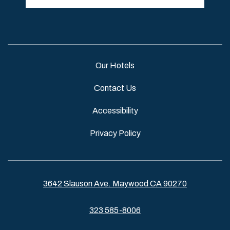
Our Hotels
Contact Us
Accessibility
Privacy Policy
3642 Slauson Ave. Maywood CA 90270
323 585-8006