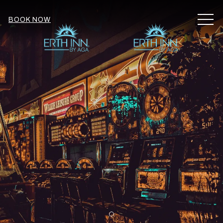
MEN
BOOK NOW
Item 1