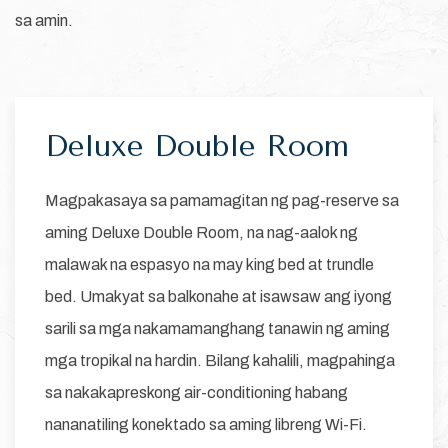
sa amin.
Deluxe Double Room
Magpakasaya sa pamamagitan ng pag-reserve sa
aming Deluxe Double Room, na nag-aalok ng
malawak na espasyo na may king bed at trundle
bed. Umakyat sa balkonahe at isawsaw ang iyong
sarili sa mga nakamamanghang tanawin ng aming
mga tropikal na hardin. Bilang kahalili, magpahinga
sa nakakapreskong air-conditioning habang
nananatiling konektado sa aming libreng Wi-Fi.