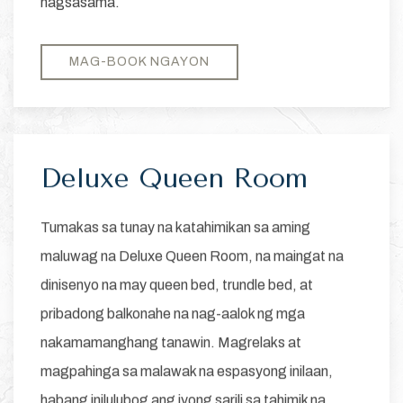
nagsasama.
MAG-BOOK NGAYON
Deluxe Queen Room
Tumakas sa tunay na katahimikan sa aming
maluwag na Deluxe Queen Room, na maingat na
dinisenyo na may queen bed, trundle bed, at
pribadong balkonahe na nag-aalok ng mga
nakamamanghang tanawin. Magrelaks at
magpahinga sa malawak na espasyong inilaan,
habang inilulubog ang iyong sarili sa tahimik na